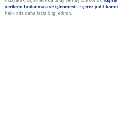
seçeneğinden amaçlar hakkında daha fazla bilgi edinebilir
ve çerez simgesine tıklayarak onayınızı geri çekebilirsiniz.
“Tümünü kabul et” seçeneğine tıklayarak, üç amaca da
Teslimat
onay vermiş olursunuz.
Kişisel verilerin toplanması ve
işlenmesi
ve
çerez politikamız
hakkında daha fazla bilgi
edinin.