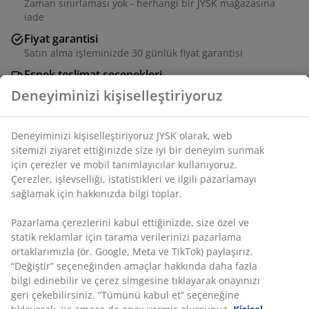
Zaman sınırlaması yok - herhangi bir JYSK mağazasına
iade
Fiyat garantisi
Satın alma işleminizde 30 günlük fiyat garantisi
Esnek teslimat seçenekleri
Seçtiğiniz hızlı ve kolay teslimat
SKU: 3640282
Deneyiminizi kişiselleştiriyoruz
Montaj talimatları
Deneyiminizi kişiselleştiriyoruz JYSK olarak, web sitemizi
ziyaret ettiğinizde size iyi bir deneyim sunmak için
çerezler ve mobil tanımlayıcılar kullanıyoruz. Çerezler,
Özellikler
işlevselliği, istatistikleri ve ilgili pazarlamayı sağlamak için
hakkınızda bilgi toplar.
Pazarlama çerezlerini kabul ettiğinizde, size özel ve statik
İncelemeler
reklamlar için tarama verilerinizi pazarlama ortaklarımızla
(
3
)
(ör. Google, Meta ve TikTok) paylaşırız. “Değiştir”