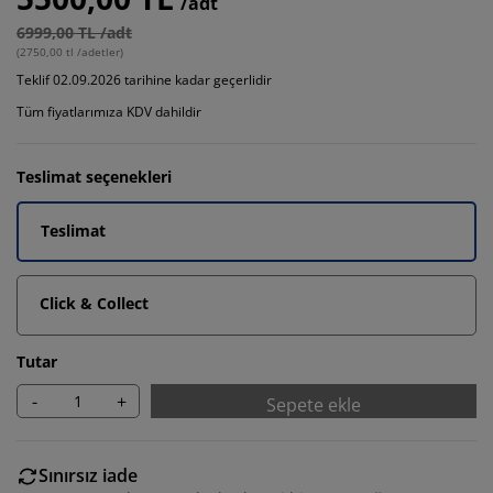
/adt
6999,00 TL /adt
(
2750,00 tl /adetler
)
Teklif 02.09.2026 tarihine kadar geçerlidir
Tüm fiyatlarımıza KDV dahildir
Teslimat seçenekleri
Teslimat
Click & Collect
Tutar
-
+
Sepete ekle
Sınırsız iade