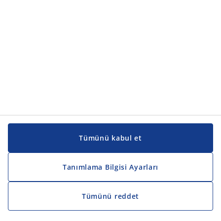
Kılavuzlar ve destek
Kılavuzlar ve destek
JYSK
JYSK
Genel merkez
JYSK'u takip edin