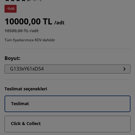
-%46
10000,00 TL
/adt
18500,00 TL /adt
Tüm fiyatlarımıza KDV dahildir
Boyut
:
G133xY61xD54
Teslimat seçenekleri
Teslimat
Click & Collect