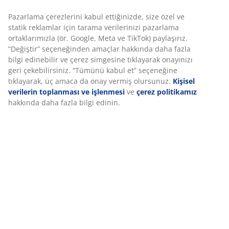
Deneyiminizi kişiselleştiriyoruz
Montaj talimatları
Deneyiminizi kişiselleştiriyoruz JYSK olarak, web sitemizi
ziyaret ettiğinizde size iyi bir deneyim sunmak için çerezler ve
Özellikler
mobil tanımlayıcılar kullanıyoruz. Çerezler, işlevselliği,
istatistikleri ve ilgili pazarlamayı sağlamak için hakkınızda bilgi
toplar.
İncelemeler
Pazarlama çerezlerini kabul ettiğinizde, size özel ve statik
(
54
)
reklamlar için tarama verilerinizi pazarlama ortaklarımızla (ör.
Google, Meta ve TikTok) paylaşırız. “Değiştir” seçeneğinden
amaçlar hakkında daha fazla bilgi edinebilir ve çerez
simgesine tıklayarak onayınızı geri çekebilirsiniz. “Tümünü
Marka hakkında
kabul et” seçeneğine tıklayarak, üç amaca da onay vermiş
olursunuz.
Kişisel verilerin toplanması ve işlenmesi
ve
çerez
politikamız
hakkında daha fazla bilgi edinin.
Teslimat