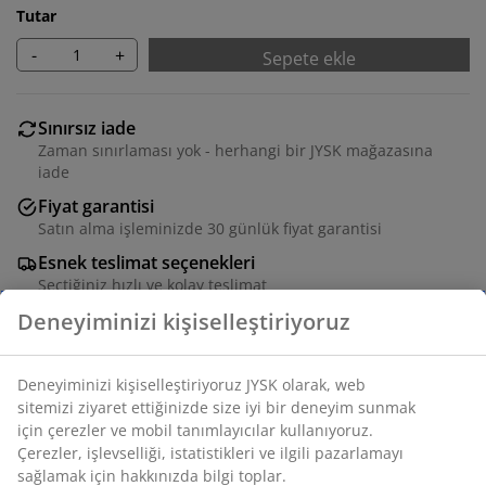
Tutar
-
+
Sepete ekle
Sınırsız iade
Zaman sınırlaması yok - herhangi bir JYSK mağazasına
iade
Fiyat garantisi
Satın alma işleminizde 30 günlük fiyat garantisi
Esnek teslimat seçenekleri
Seçtiğiniz hızlı ve kolay teslimat
Yağlanmış FSC® sert ahşap ve galvanizli çelikte minder
saklama kutusu. Kullanımı kolay hidrolik kapaklı. G133 x
Y61 x D54 cm
SKU: 3700546