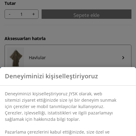
Tutar
-
+
Sepete ekle
Aksesuarları hatırla
Havlular
Sınırsız iade
Zaman sınırlaması yok - herhangi bir JYSK mağazasına
iade
Fiyat garantisi
Satın alma işleminizde 30 günlük fiyat garantisi
Esnek teslimat seçenekleri