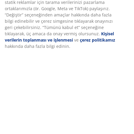
Seçtiğiniz hızlı ve kolay teslimat
SKU: 2526827
Deneyiminizi kişiselleştiriyoruz
Özellikler
Deneyiminizi kişiselleştiriyoruz JYSK olarak, web sitemizi ziyaret
ettiğinizde size iyi bir deneyim sunmak için çerezler ve mobil
tanımlayıcılar kullanıyoruz. Çerezler, işlevselliği, istatistikleri ve il
pazarlamayı sağlamak için hakkınızda bilgi toplar.
İncelemeler
Pazarlama çerezlerini kabul ettiğinizde, size özel ve statik rekla
(
4
)
için tarama verilerinizi pazarlama ortaklarımızla (ör. Google, Me
TikTok) paylaşırız. “Değiştir” seçeneğinden amaçlar hakkında da
fazla bilgi edinebilir ve çerez simgesine tıklayarak onayınızı geri
Marka hakkında
çekebilirsiniz. “Tümünü kabul et” seçeneğine tıklayarak, üç ama
da onay vermiş olursunuz.
Kişisel verilerin toplanması ve işlen
ve
çerez politikamız
hakkında daha fazla bilgi edinin.
Teslimat