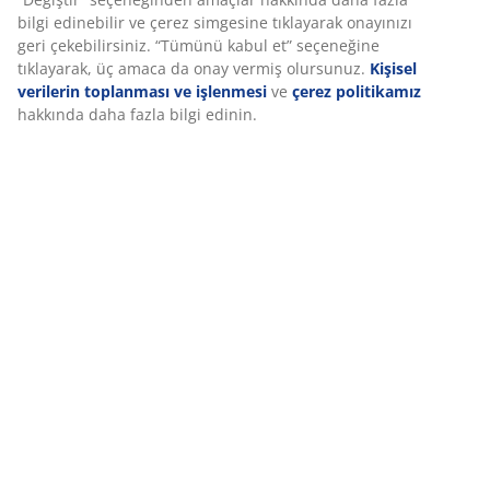
SKU: 2817003
Deneyiminizi kişiselleştiriyoruz JYSK olarak, web sitemizi ziyaret
ettiğinizde size iyi bir deneyim sunmak için çerezler ve mobil
tanımlayıcılar kullanıyoruz. Çerezler, işlevselliği, istatistikleri ve
ilgili pazarlamayı sağlamak için hakkınızda bilgi toplar.
Özellikler
Pazarlama çerezlerini kabul ettiğinizde, size özel ve statik
reklamlar için tarama verilerinizi pazarlama ortaklarımızla (ör.
Google, Meta ve TikTok) paylaşırız. “Değiştir” seçeneğinden
İncelemeler
amaçlar hakkında daha fazla bilgi edinebilir ve çerez simgesine
(
20
)
tıklayarak onayınızı geri çekebilirsiniz. “Tümünü kabul et”
seçeneğine tıklayarak, üç amaca da onay vermiş olursunuz.
Kişisel verilerin toplanması ve işlenmesi
ve
çerez politikamız
hakkında daha fazla bilgi edinin.
Teslimat