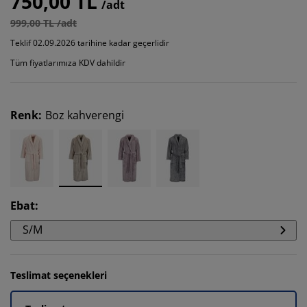
750,00 TL
/adt
999,00 TL /adt
Teklif 02.09.2026 tarihine kadar geçerlidir
Tüm fiyatlarımıza KDV dahildir
Renk
:
Boz kahverengi
Ebat
:
S/M
Teslimat seçenekleri