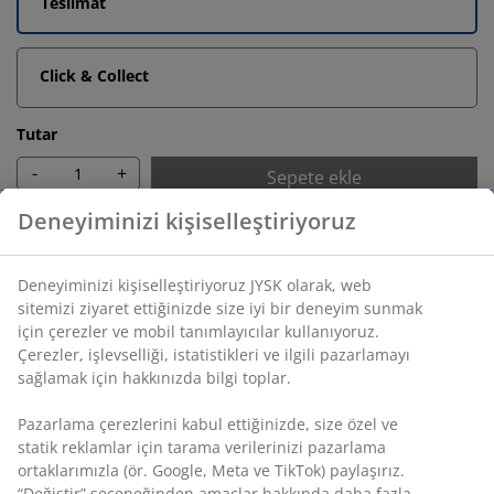
Teslimat
Click & Collect
Tutar
-
+
Sepete ekle
Sınırsız iade
Zaman sınırlaması yok - herhangi bir JYSK mağazasına
iade
Fiyat garantisi
Satın alma işleminizde 30 günlük fiyat garantisi
Esnek teslimat seçenekleri
Seçtiğiniz hızlı ve kolay teslimat
Deneyiminizi kişiselleştiriyoruz