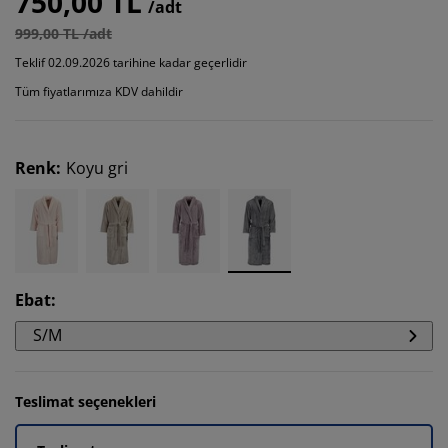
750,00 TL
/adt
999,00 TL /adt
Teklif 02.09.2026 tarihine kadar geçerlidir
Tüm fiyatlarımıza KDV dahildir
Renk
:
Koyu gri
Ebat
:
S/M
Teslimat seçenekleri