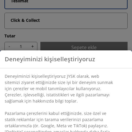
Teslimat
Click & Collect
Tutar
-
+
Sepete ekle
Sınırsız iade
Zaman sınırlaması yok - herhangi bir JYSK mağazasına
iade
Fiyat garantisi
Satın alma işleminizde 30 günlük fiyat garantisi
Esnek teslimat seçenekleri
Seçtiğiniz hızlı ve kolay teslimat