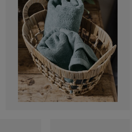
10%
5%
0%