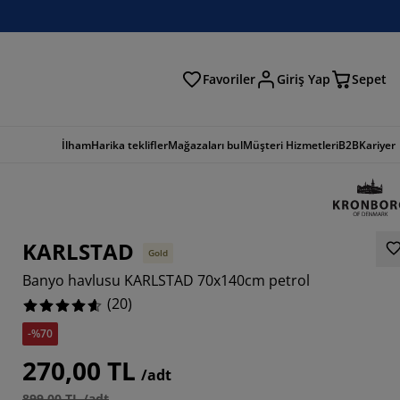
Favoriler
Giriş Yap
Sepet
a
İlham
Harika teklifler
Mağazaları bul
Müşteri Hizmetleri
B2B
Kariyer
KARLSTAD
Gold
Banyo havlusu KARLSTAD 70x140cm petrol
(
20
)
-%70
270,00 TL
/adt
899,00 TL /adt