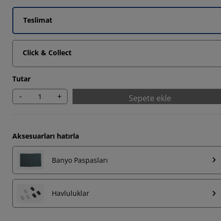
Teslimat
Click & Collect
Tutar
-
+
Sepete ekle
Aksesuarları hatırla
Banyo Paspasları
Havluluklar