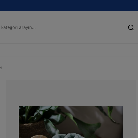
Ar
ol
75%
10%