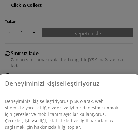
Click & Collect
Tutar
-
+
Sepete ekle
Sınırsız iade
Zaman sınırlaması yok - herhangi bir JYSK mağazasına
iade
Fiyat garantisi
Satın alma işleminizde 30 günlük fiyat garantisi
Esnek teslimat seçenekleri
Seçtiğiniz hızlı ve kolay teslimat
SKU: 2005627