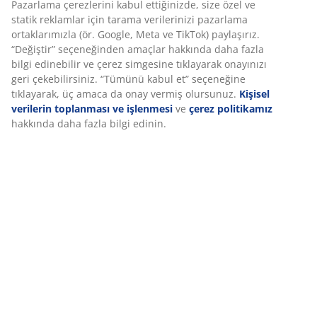
Özellikler
Deneyiminizi kişiselleştiriyoruz
İncelemeler
(
3
)
Deneyiminizi kişiselleştiriyoruz JYSK olarak, web sitemizi ziyaret
ettiğinizde size iyi bir deneyim sunmak için çerezler ve mobil
tanımlayıcılar kullanıyoruz. Çerezler, işlevselliği, istatistikleri ve
Marka hakkında
ilgili pazarlamayı sağlamak için hakkınızda bilgi toplar.
Pazarlama çerezlerini kabul ettiğinizde, size özel ve statik
reklamlar için tarama verilerinizi pazarlama ortaklarımızla (ör.
Teslimat
Google, Meta ve TikTok) paylaşırız. “Değiştir” seçeneğinden amaç
hakkında daha fazla bilgi edinebilir ve çerez simgesine tıklayara
onayınızı geri çekebilirsiniz. “Tümünü kabul et” seçeneğine
tıklayarak, üç amaca da onay vermiş olursunuz.
Kişisel verilerin
toplanması ve işlenmesi
ve
çerez politikamız
hakkında daha fa
bilgi edinin.