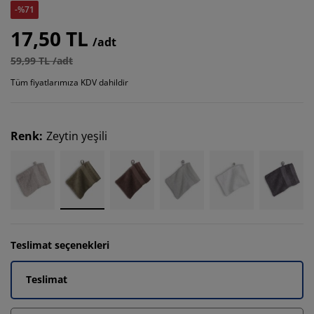
-%71
17,50 TL
/adt
59,99 TL /adt
Tüm fiyatlarımıza KDV dahildir
Renk
:
Zeytin yeşili
Teslimat seçenekleri
Teslimat