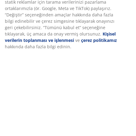
Pazarlama çerezlerini kabul ettiğinizde, size özel ve
statik reklamlar için tarama verilerinizi pazarlama
ortaklarımızla (ör. Google, Meta ve TikTok) paylaşırız.
Özellikler
“Değiştir” seçeneğinden amaçlar hakkında daha fazla
bilgi edinebilir ve çerez simgesine tıklayarak onayınızı
geri çekebilirsiniz. “Tümünü kabul et” seçeneğine
tıklayarak, üç amaca da onay vermiş olursunuz.
Kişisel
İncelemeler
verilerin toplanması ve işlenmesi
ve
çerez politikamız
(
50
)
hakkında daha fazla bilgi edinin.
Teslimat