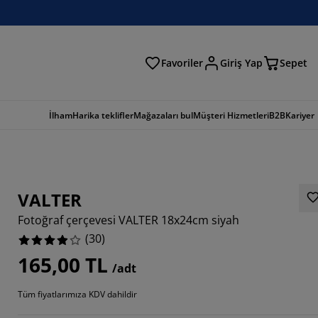
Favoriler
Giriş Yap
Sepet
a
İlham
Harika teklifler
Mağazaları bul
Müşteri Hizmetleri
B2B
Kariyer
VALTER
Fotoğraf çerçevesi VALTER 18x24cm siyah
(
30
)
165,00 TL
/adt
Tüm fiyatlarımıza KDV dahildir
6667%