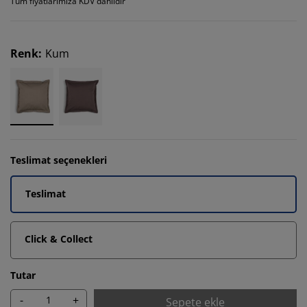
Tüm fiyatlarımıza KDV dahildir
Renk
:
Kum
Teslimat seçenekleri
Teslimat
Click & Collect
Tutar
-
+
Sepete ekle