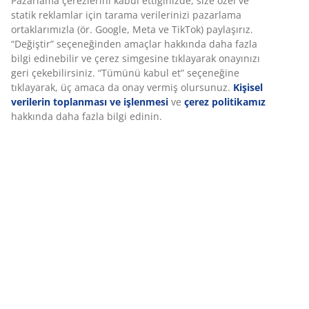
Pazarlama çerezlerini kabul ettiğinizde, size özel ve
SKU: 6888044
statik reklamlar için tarama verilerinizi pazarlama
ortaklarımızla (ör. Google, Meta ve TikTok) paylaşırız.
“Değiştir” seçeneğinden amaçlar hakkında daha fazla
bilgi edinebilir ve çerez simgesine tıklayarak onayınızı
Özellikler
geri çekebilirsiniz. “Tümünü kabul et” seçeneğine
tıklayarak, üç amaca da onay vermiş olursunuz.
Kişisel
verilerin toplanması ve işlenmesi
ve
çerez politikamız
hakkında daha fazla bilgi edinin.
İncelemeler
(
6
)
Teslimat