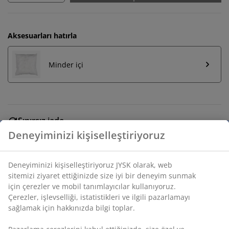
Aksesuarları hatırla
Minder içi
Sınırsız iade
Zaman sınırlaması yok - herhangi bir JYSK mağazasına
Deneyiminizi kişiselleştiriyoruz
iade
Fiyat garantisi
Deneyiminizi kişiselleştiriyoruz JYSK olarak, web
Satın alma işleminizde 30 günlük fiyat garantisi
sitemizi ziyaret ettiğinizde size iyi bir deneyim sunmak
Esnek teslimat seçenekleri
için çerezler ve mobil tanımlayıcılar kullanıyoruz.
Seçtiğiniz hızlı ve kolay teslimat
Çerezler, işlevselliği, istatistikleri ve ilgili pazarlamayı
sağlamak için hakkınızda bilgi toplar.