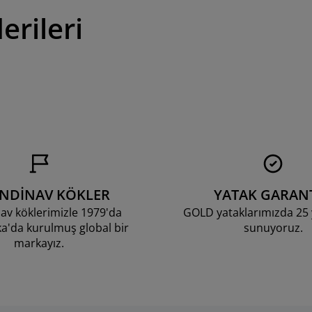
erileri
ANDİNAV KÖKLER
YATAK GARANT
av köklerimizle 1979'da
GOLD yataklarımızda 25 y
'da kurulmuş global bir
sunuyoruz.
markayız.