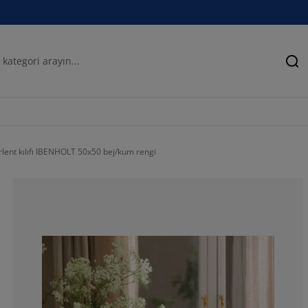
Ar
rlent kılıfı IBENHOLT 50x50 bej/kum rengi