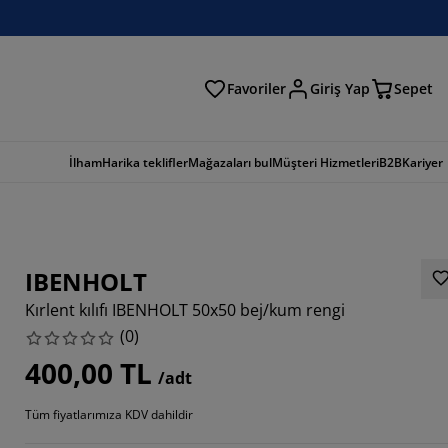
Favoriler
Giriş Yap
Sepet
a
İlham
Harika teklifler
Mağazaları bul
Müşteri Hizmetleri
B2B
Kariyer
IBENHOLT
Kırlent kılıfı IBENHOLT 50x50 bej/kum rengi
(
0
)
400,00 TL
/adt
Tüm fiyatlarımıza KDV dahildir