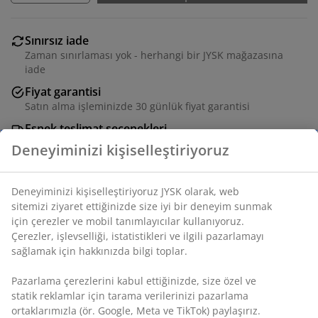
Sınırsız iade
Zaman sınırlaması yok - herhangi bir JYSK mağazasına
iade
Fiyat garantisi
Satın alma işleminizde 30 günlük fiyat garantisi
Esnek teslimat seçenekleri
Seçtiğiniz hızlı ve kolay teslimat
SKU: 6886207
Özellikler