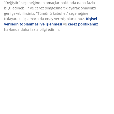
İncelemeler
(
12
)
Teslimat