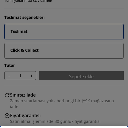
Tüm fiyatlarımıza KDV dahildir
Teslimat seçenekleri
Teslimat
Click & Collect
Tutar
-
+
Sepete ekle
Sınırsız iade
Zaman sınırlaması yok - herhangi bir JYSK mağazasına
iade
Fiyat garantisi
Satın alma işleminizde 30 günlük fiyat garantisi