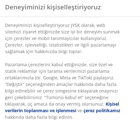
Esnek teslimat seçenekleri
Deneyiminizi kişiselleştiriyoruz
Seçtiğiniz hızlı ve kolay teslimat
Deneyiminizi kişiselleştiriyoruz JYSK olarak, web
sitemizi ziyaret ettiğinizde size iyi bir deneyim sunmak
Çay koleksiyonunuzu özenle düzenlemek için altı
için çerezler ve mobil tanımlayıcılar kullanıyoruz.
bölmeli, doğal bambu çay kutusu. Şeffaf kapak, içeriği
Çerezler, işlevselliği, istatistikleri ve ilgili pazarlamayı
kolayca görmenizi sağlar. G16 x U23 x Y9 cm
sağlamak için hakkınızda bilgi toplar.
Pazarlama çerezlerini kabul ettiğinizde, size özel ve
SKU: 4912726
statik reklamlar için tarama verilerinizi pazarlama
ortaklarımızla (ör. Google, Meta ve TikTok) paylaşırız.
“Değiştir” seçeneğinden amaçlar hakkında daha fazla
bilgi edinebilir ve çerez simgesine tıklayarak onayınızı
Özellikler
geri çekebilirsiniz. “Tümünü kabul et” seçeneğine
tıklayarak, üç amaca da onay vermiş olursunuz.
Kişisel
verilerin toplanması ve işlenmesi
ve
çerez politikamız
hakkında daha fazla bilgi edinin.
İncelemeler
(
2
)