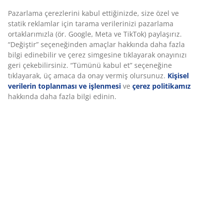
Pazarlama çerezlerini kabul ettiğinizde, size özel ve
SKU: S363109
statik reklamlar için tarama verilerinizi pazarlama
ortaklarımızla (ör. Google, Meta ve TikTok) paylaşırız.
“Değiştir” seçeneğinden amaçlar hakkında daha fazla
bilgi edinebilir ve çerez simgesine tıklayarak onayınızı
Set aşağıdaki öğelerden oluşur
geri çekebilirsiniz. “Tümünü kabul et” seçeneğine
tıklayarak, üç amaca da onay vermiş olursunuz.
Kişisel
verilerin toplanması ve işlenmesi
ve
çerez politikamız
hakkında daha fazla bilgi edinin.
Özellikler
İncelemeler
(
3
)
Teslimat