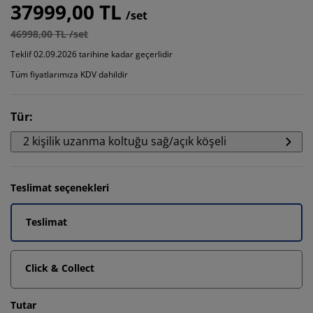
37999,00 TL
/set
46998,00 TL /set
Teklif 02.09.2026 tarihine kadar geçerlidir
Tüm fiyatlarımıza KDV dahildir
Tür
:
2 kişilik uzanma koltuğu sağ/açık köşeli
Teslimat seçenekleri
Teslimat
Click & Collect
Tutar