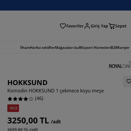
Favoriler
Giriş Yap
Sepet
a
İlham
Harika teklifler
Mağazaları bul
Müşteri Hizmetleri
B2B
Kariyer
HOKKSUND
Komodin HOKKSUND 1 çekmece koyu meşe
(
46
)
-%12
2174%
3250,00 TL
/adt
3913%
3699,00 TL /adt