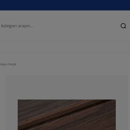
Ar
koyu meşe
47.8260869565
26.0869565217