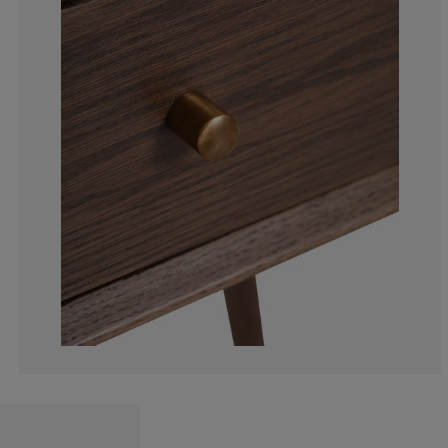
6.52173913043
13.04347826086
6.52173913043