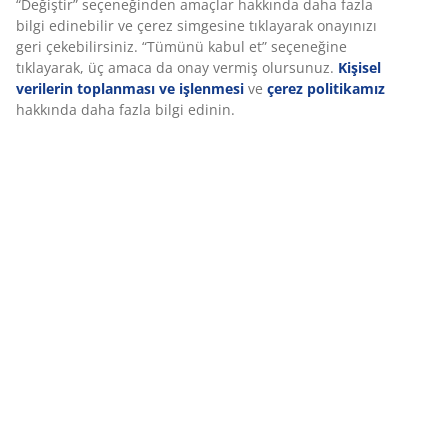
İncelemeler
(
72
)
Teslimat
Deneyiminizi kişiselleştiriyoruz
Deneyiminizi kişiselleştiriyoruz JYSK olarak, web sitemizi ziyaret 
iyi bir deneyim sunmak için çerezler ve mobil tanımlayıcılar kull
Çerezler, işlevselliği, istatistikleri ve ilgili pazarlamayı sağlamak