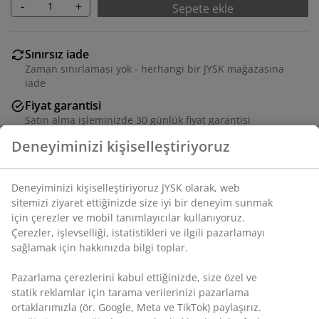
-
+
Sepete ekle
Sınırsız iade
Zaman sınırlaması yok - herhangi bir JYSK mağazasına
iade
Fiyat garantisi
Satın alma işleminizde 30 günlük fiyat garantisi
Esnek teslimat seçenekleri
Seçtiğiniz hızlı ve kolay teslimat
SKU: 3670444
Özellikler