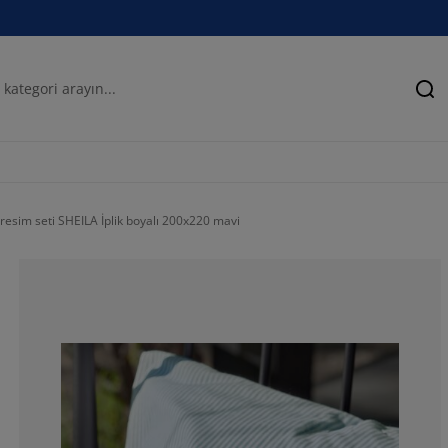
Ar
resim seti SHEILA İplik boyalı 200x220 mavi
88.8888888888
0%