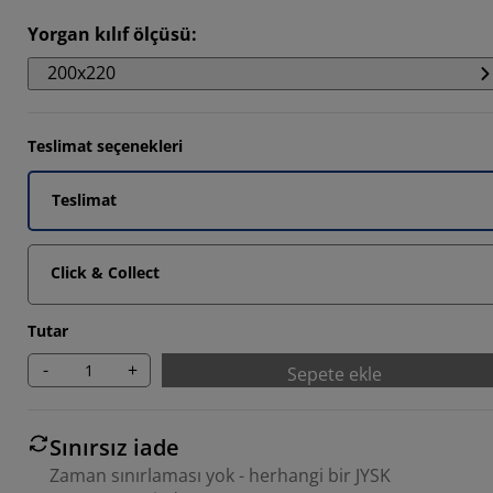
Yorgan kılıf ölçüsü
:
200x220
1111%
Teslimat seçenekleri
Teslimat
Click & Collect
Tutar
-
+
Sepete ekle
Sınırsız iade
Zaman sınırlaması yok - herhangi bir JYSK