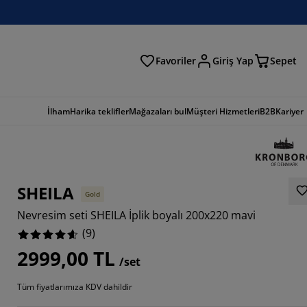
Favoriler
Giriş Yap
Sepet
a
İlham
Harika teklifler
Mağazaları bul
Müşteri Hizmetleri
B2B
Kariyer
SHEILA
Gold
Nevresim seti SHEILA İplik boyalı 200x220 mavi
(
9
)
2999,00 TL
/set
8889%
Tüm fiyatlarımıza KDV dahildir