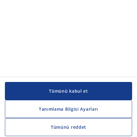
Kılavuzlar ve destek
Kılavuzlar ve destek
JYSK
JYSK
Genel merkez
JYSK'u takip edin
Tümünü kabul et
Tanımlama Bilgisi Ayarları
Tümünü reddet