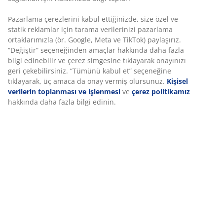
Pazarlama çerezlerini kabul ettiğinizde, size özel ve
SKU: 7391530
statik reklamlar için tarama verilerinizi pazarlama
ortaklarımızla (ör. Google, Meta ve TikTok) paylaşırız.
“Değiştir” seçeneğinden amaçlar hakkında daha fazla
bilgi edinebilir ve çerez simgesine tıklayarak onayınızı
Özellikler
geri çekebilirsiniz. “Tümünü kabul et” seçeneğine
tıklayarak, üç amaca da onay vermiş olursunuz.
Kişisel
verilerin toplanması ve işlenmesi
ve
çerez politikamız
hakkında daha fazla bilgi edinin.
İncelemeler
(
76
)
Marka hakkında
Teslimat