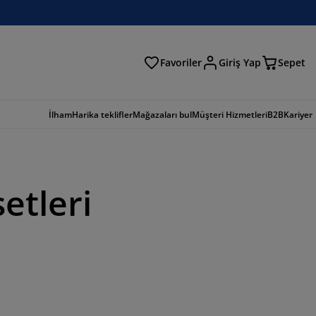
Favoriler
Giriş Yap
Sepet
a
İlham
Harika teklifler
Mağazaları bul
Müşteri Hizmetleri
B2B
Kariyer
etleri