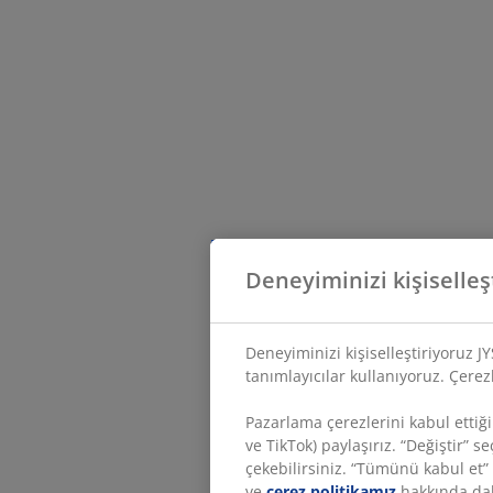
Deneyiminizi kişiselleş
Deneyiminizi kişiselleştiriyoruz J
tanımlayıcılar kullanıyoruz. Çerezle
Pazarlama çerezlerini kabul ettiği
ve TikTok) paylaşırız. “Değiştir” 
çekebilirsiniz. “Tümünü kabul et
ve
çerez politikamız
hakkında daha