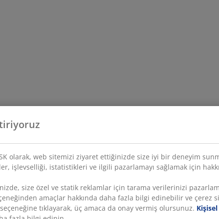
tiriyoruz
YSK olarak, web sitemizi ziyaret ettiğinizde size iyi bir deneyim sun
r, işlevselliği, istatistikleri ve ilgili pazarlamayı sağlamak için hakk
nizde, size özel ve statik reklamlar için tarama verilerinizi pazarla
seçeneğinden amaçlar hakkında daha fazla bilgi edinebilir ve çerez s
” seçeneğine tıklayarak, üç amaca da onay vermiş olursunuz.
Kişise
 fazla bilgi edinin.