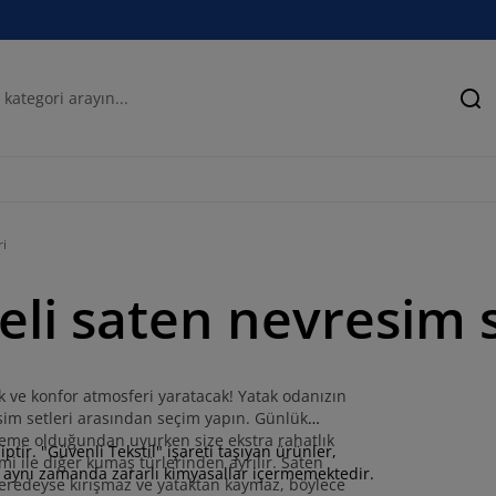
Ar
ri
eli saten nevresim s
k ve konfor atmosferi yaratacak! Yatak odanızın
im setleri arasından seçim yapın. Günlük
me olduğundan uyurken size ekstra rahatlık
ptir. "Güvenli Tekstil" işareti taşıyan ürünler,
imi ile diğer kumaş türlerinden ayrılır. Saten
 ve aynı zamanda zararlı kimyasallar içermemektedir.
n neredeyse kırışmaz ve yataktan kaymaz, böylece