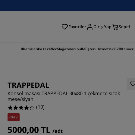
Favoriler
Giriş Yap
Sepet
a
İlham
Harika teklifler
Mağazaları bul
Müşteri Hizmetleri
B2B
Kariyer
TRAPPEDAL
Konsol masası TRAPPEDAL 30x80 1 çekmece sıcak
meşe/siyah
(
19
)
-%17
6842%
5000,00 TL
2105%
/adt