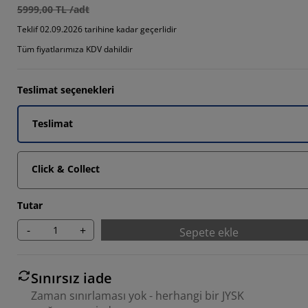
5999,00 TL /adt
0526%
Teklif 02.09.2026 tarihine kadar geçerlidir
Tüm fiyatlarımıza KDV dahildir
Teslimat seçenekleri
Teslimat
Click & Collect
Tutar
-
+
Sepete ekle
Sınırsız iade
Zaman sınırlaması yok - herhangi bir JYSK