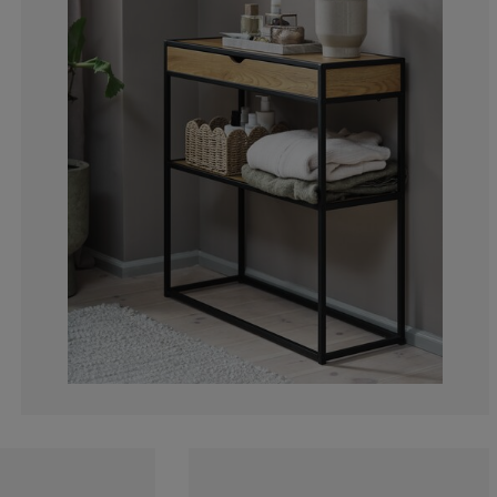
15.78947368421
0%
0%