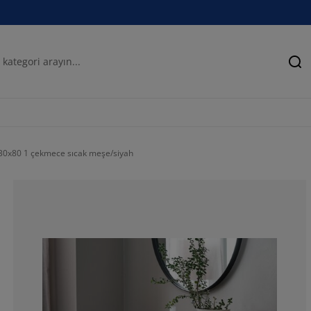
Ar
0x80 1 çekmece sıcak meşe/siyah
52.6315789473
31.5789473684