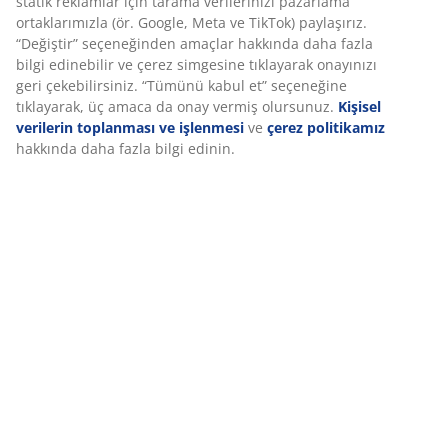
işlevselliği, istatistikleri ve ilgili pazarlamayı sağlamak için
hakkınızda bilgi toplar.
SKU: 3620158
Pazarlama çerezlerini kabul ettiğinizde, size özel ve statik
Montaj talimatları
reklamlar için tarama verilerinizi pazarlama ortaklarımızla
(ör. Google, Meta ve TikTok) paylaşırız. “Değiştir”
seçeneğinden amaçlar hakkında daha fazla bilgi edinebilir
ve çerez simgesine tıklayarak onayınızı geri çekebilirsiniz.
Özellikler
“Tümünü kabul et” seçeneğine tıklayarak, üç amaca da
onay vermiş olursunuz.
Kişisel verilerin toplanması ve
işlenmesi
ve
çerez politikamız
hakkında daha fazla bilgi
edinin.
İncelemeler
(
13
)
Marka hakkında
Teslimat