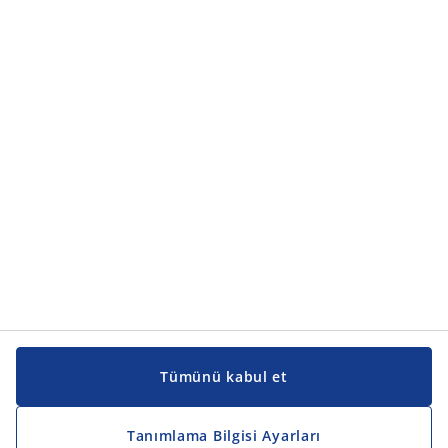
Ürün kategorileri
Ürün kategorileri
Kılavuzlar ve destek
Kılavuzlar ve destek
JYSK
JYSK
Genel merkez
JYSK'u takip edin