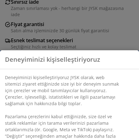
Sınırsız iade
Zaman sınırlaması yok - herhangi bir JYSK mağazasına
iade
Fiyat garantisi
Satın alma işleminizde 30 günlük fiyat garantisi
Esnek teslimat seçenekleri
Seçtiğiniz hızlı ve kolay teslimat
Açılır mekanizmaya sahip, uzatılabilir yemek masası.
Masa altında saklanabilen 2 kanat dahil. Meşe
görünümlü, deko kaplamadan yemek masası. Daha
kalabalık sofralara uyum sağlamak için masayı 235 veya
280 cm'ye kadar rahatlıkla uzatabilirsiniz. G90 x U190 x
Y77 cm
SKU: 3605011
Montaj talimatları