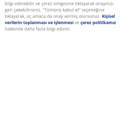
Özellikler
İncelemeler
Deneyiminizi kişiselleştiriyoruz
(
156
)
Deneyiminizi kişiselleştiriyoruz JYSK olarak, web sitemizi ziyaret
Teslimat
ettiğinizde size iyi bir deneyim sunmak için çerezler ve mobil
tanımlayıcılar kullanıyoruz. Çerezler, işlevselliği, istatistikleri ve il
pazarlamayı sağlamak için hakkınızda bilgi toplar.
Pazarlama çerezlerini kabul ettiğinizde, size özel ve statik reklam
tarama verilerinizi pazarlama ortaklarımızla (ör. Google, Meta ve
paylaşırız. “Değiştir” seçeneğinden amaçlar hakkında daha fazla 
edinebilir ve çerez simgesine tıklayarak onayınızı geri çekebilirsi
“Tümünü kabul et” seçeneğine tıklayarak, üç amaca da onay ver
olursunuz.
Kişisel verilerin toplanması ve işlenmesi
ve
çerez po