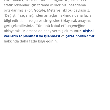
Uzatma kanadı ekleme seçeneğine sahip yemek
statik reklamlar için tarama verilerinizi pazarlama
masası. Dayanıklılığı artırmak için cilalanmış, masif
ortaklarımızla (ör. Google, Meta ve TikTok) paylaşırız.
çamdan masa üstü. Masif çamdan beyaz ayaklar. Daha
“Değiştir” seçeneğinden amaçlar hakkında daha fazla
kalabalık sofralara uyum sağlamak için uzatma
bilgi edinebilir ve çerez simgesine tıklayarak onayınızı
kanatları ekleyerek masayı 235 veya 280 cm'ye kadar
geri çekebilirsiniz. “Tümünü kabul et” seçeneğine
rahatlıkla uzatabilirsiniz. Kanatlar ayrıca satın alınabilir.
tıklayarak, üç amaca da onay vermiş olursunuz.
Kişisel
G90 x U190 x Y75 cm
verilerin toplanması ve işlenmesi
ve
çerez politikamız
hakkında daha fazla bilgi edinin.
SKU: 3670061
Montaj talimatları
Özellikler
İncelemeler
(
18
)