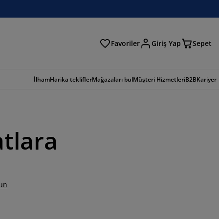
Favoriler
Giriş Yap
Sepet
a
İlham
Harika teklifler
Mağazaları bul
Müşteri Hizmetleri
B2B
Kariyer
atlara
un