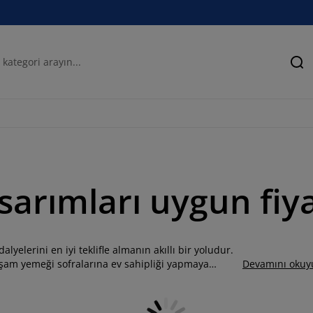
Ar
sarımları uygun fiy
yelerini en iyi teklifle almanın akıllı bir yoludur.
 akşam yemeği sofralarına ev sahipliği yapmaya
Devamını okuy
ir yemek odası için küçük bir bistro setine, ister
 tasarımınıza uyacak çok çeşitli yemek odası
alan dekoruyla uyumlu bir yemek masası takımına