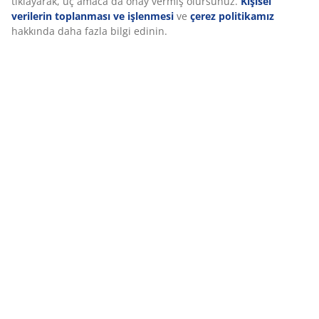
tıklayarak, üç amaca da onay vermiş olursunuz.
Kişisel
verilerin toplanması ve işlenmesi
ve
çerez politikamız
hakkında daha fazla bilgi edinin.