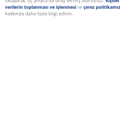
tıklayarak, üç amaca da onay vermiş olursunuz.
Kişisel
verilerin toplanması ve işlenmesi
ve
çerez politikamız
hakkında daha fazla bilgi edinin.