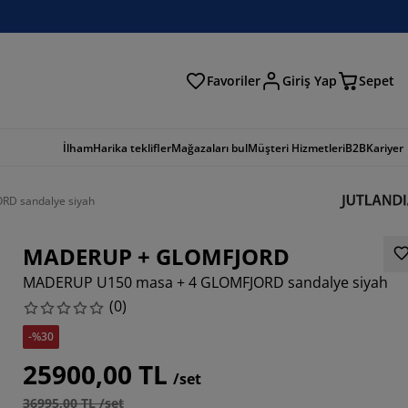
Favoriler
Giriş Yap
Sepet
a
İlham
Harika teklifler
Mağazaları bul
Müşteri Hizmetleri
B2B
Kariyer
D sandalye siyah
MADERUP + GLOMFJORD
MADERUP U150 masa + 4 GLOMFJORD sandalye siyah
(
0
)
-%30
25900,00 TL
/set
36995,00 TL /set