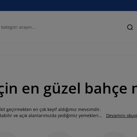
Ar
çin en güzel bahçe m
it geçirmekten en çok keyif aldığımız mevsimdir.
tabilir ve açık alanlarımızda yediğimiz yemekleri
Devamını okuy
irdiğimiz bahçe yemek masası takımlarında ahşap,
ş farklı modeller bulabilirsiniz. Yemek masası
ana uyacak bir formu mevcuttur. Dar bir balkon için