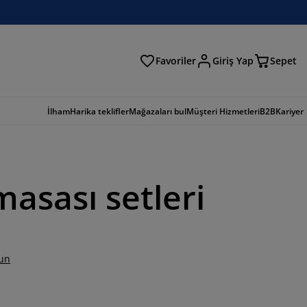
Favoriler
Giriş Yap
Sepet
a
İlham
Harika teklifler
Mağazaları bul
Müşteri Hizmetleri
B2B
Kariyer
asası setleri
un