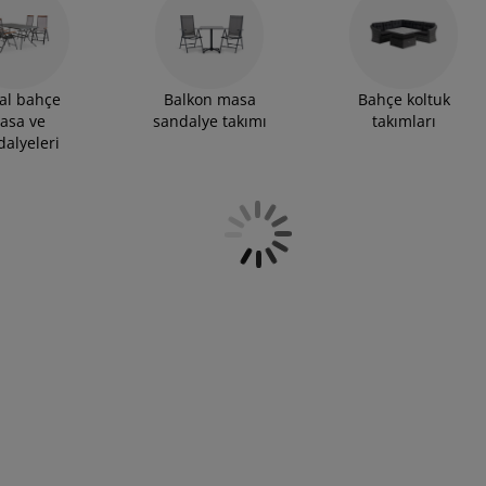
ir, geniş veranda ve bahçeleriniz için uzatılabilir
arınızın düzenli ve temiz kalması için ürün
kım aksesuarları da yer almaktadır.
al bahçe
Balkon masa
Bahçe koltuk
asa ve
sandalye takımı
takımları
dalyeleri