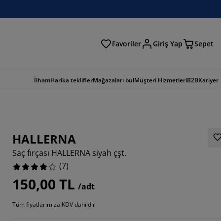
Favoriler
Giriş Yap
Sepet
a
İlham
Harika teklifler
Mağazaları bul
Müşteri Hizmetleri
B2B
Kariyer
HALLERNA
Saç fırçası HALLERNA siyah çşt.
(
7
)
150,00 TL
/adt
7143%
Tüm fiyatlarımıza KDV dahildir