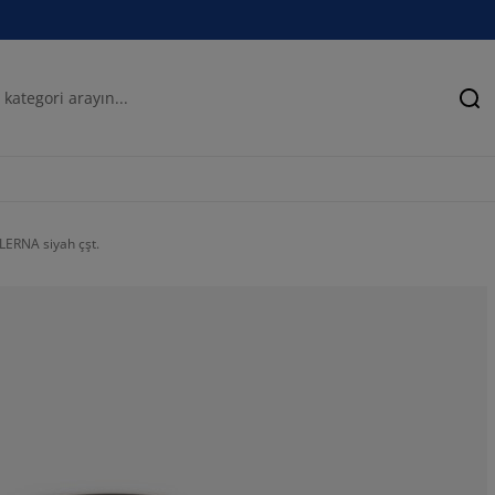
Ar
LLERNA siyah çşt.
71.4285714285
0%