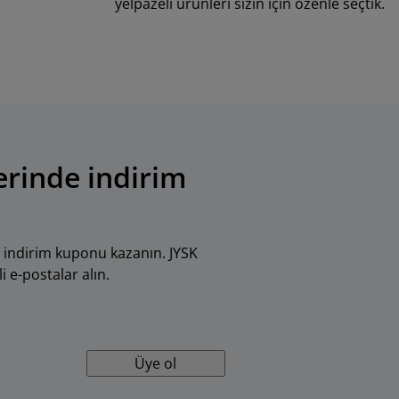
yelpazeli ürünleri sizin için özenle seçtik.
erinde indirim
 indirim kuponu kazanın. JYSK
i e-postalar alın.
Üye ol