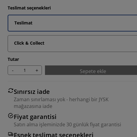
Teslimat seçenekleri
Teslimat
2857%
Click & Collect
Tutar
-
+
Sepete ekle
Sınırsız iade
Zaman sınırlaması yok - herhangi bir JYSK
mağazasına iade
Fiyat garantisi
Satın alma işleminizde 30 günlük fiyat garantisi
Esnek teslimat seçenekleri