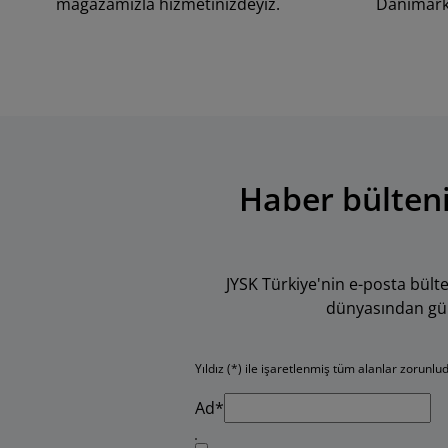
mağazamızla hizmetinizdeyiz.
Danimarka
Haber bülteni
JYSK Türkiye'nin e-posta bül
dünyasından günce
Yıldız (*) ile işaretlenmiş tüm alanlar zorunlu
Ad*