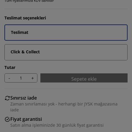
Tüm fiyatlarımıza KDV dahildir
Teslimat seçenekleri
Teslimat
Click & Collect
Tutar
-
+
Sepete ekle
Sınırsız iade
Zaman sınırlaması yok - herhangi bir JYSK mağazasına
iade
Fiyat garantisi
Satın alma işleminizde 30 günlük fiyat garantisi