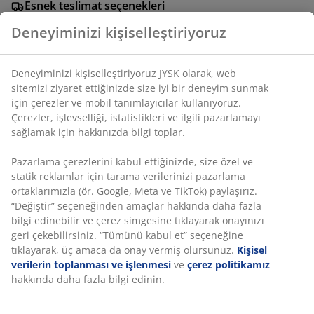
Esnek teslimat seçenekleri
Seçtiğiniz hızlı ve kolay teslimat
Deneyiminizi kişiselleştiriyoruz
Deneyiminizi kişiselleştiriyoruz JYSK olarak, web
SKU: 2785800
sitemizi ziyaret ettiğinizde size iyi bir deneyim sunmak
için çerezler ve mobil tanımlayıcılar kullanıyoruz.
Çerezler, işlevselliği, istatistikleri ve ilgili pazarlamayı
sağlamak için hakkınızda bilgi toplar.
Özellikler
Pazarlama çerezlerini kabul ettiğinizde, size özel ve
statik reklamlar için tarama verilerinizi pazarlama
ortaklarımızla (ör. Google, Meta ve TikTok) paylaşırız.
İncelemeler
“Değiştir” seçeneğinden amaçlar hakkında daha fazla
(
2
)
bilgi edinebilir ve çerez simgesine tıklayarak onayınızı
geri çekebilirsiniz. “Tümünü kabul et” seçeneğine
tıklayarak, üç amaca da onay vermiş olursunuz.
Kişisel
verilerin toplanması ve işlenmesi
ve
çerez politikamız
Teslimat
hakkında daha fazla bilgi edinin.