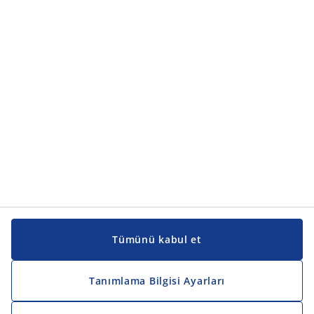
Ürün kategorileri
Ürün kategorileri
Kılavuzlar ve destek
Kılavuzlar ve destek
JYSK
JYSK
Genel merkez
JYSK'u takip edin
Tümünü kabul et
Tanımlama Bilgisi Ayarları