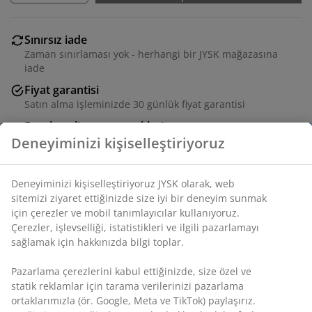
Sınırsız iade
Zaman sınırlaması yok - herhangi bir JYSK mağazasına
iade
Fiyat garantisi
Satın alma işleminizde 30 günlük fiyat garantisi
Esnek teslimat seçenekleri
Deneyiminizi kişiselleştiriyoruz
Seçtiğiniz hızlı ve kolay teslimat
Deneyiminizi kişiselleştiriyoruz JYSK olarak, web
SKU: 2779805
sitemizi ziyaret ettiğinizde size iyi bir deneyim sunmak
için çerezler ve mobil tanımlayıcılar kullanıyoruz.
Çerezler, işlevselliği, istatistikleri ve ilgili pazarlamayı
sağlamak için hakkınızda bilgi toplar.
Özellikler
Pazarlama çerezlerini kabul ettiğinizde, size özel ve
statik reklamlar için tarama verilerinizi pazarlama
ortaklarımızla (ör. Google, Meta ve TikTok) paylaşırız.