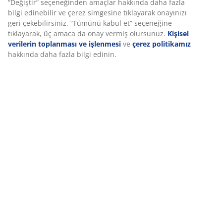
İncelemeler
“Değiştir” seçeneğinden amaçlar hakkında daha fazla
bilgi edinebilir ve çerez simgesine tıklayarak onayınızı
(
4
)
geri çekebilirsiniz. “Tümünü kabul et” seçeneğine
tıklayarak, üç amaca da onay vermiş olursunuz.
Kişisel
verilerin toplanması ve işlenmesi
ve
çerez politikamız
Teslimat
hakkında daha fazla bilgi edinin.