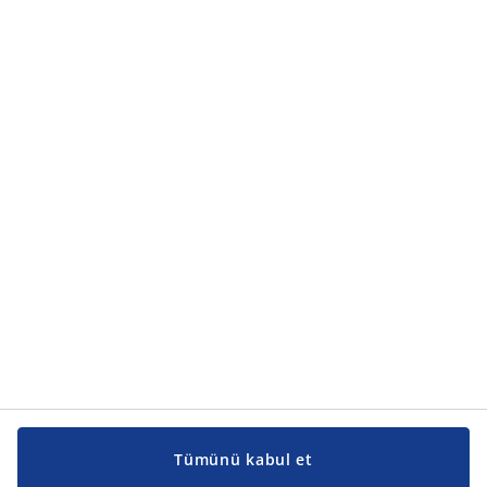
Ürün kategorileri
Ürün kategorileri
Kılavuzlar ve destek
Kılavuzlar ve destek
JYSK
JYSK
Genel merkez
JYSK'u takip edin
Tümünü kabul et