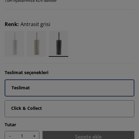
Tüm fiyatlarımıza KDV dahildir
Renk
:
Antrasit grisi
Teslimat seçenekleri
Teslimat
Click & Collect
Tutar
-
+
Sepete ekle