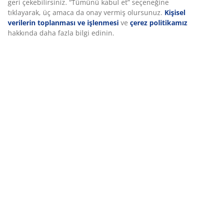
Deneyiminizi kişiselleştiriyoruz
Deneyiminizi kişiselleştiriyoruz JYSK olarak, web sitemizi ziyaret 
size iyi bir deneyim sunmak için çerezler ve mobil tanımlayıcılar
Çerezler, işlevselliği, istatistikleri ve ilgili pazarlamayı sağlamak
bilgi toplar.
Pazarlama çerezlerini kabul ettiğinizde, size özel ve statik reklam
tarama verilerinizi pazarlama ortaklarımızla (ör. Google, Meta ve
paylaşırız. “Değiştir” seçeneğinden amaçlar hakkında daha fazla 