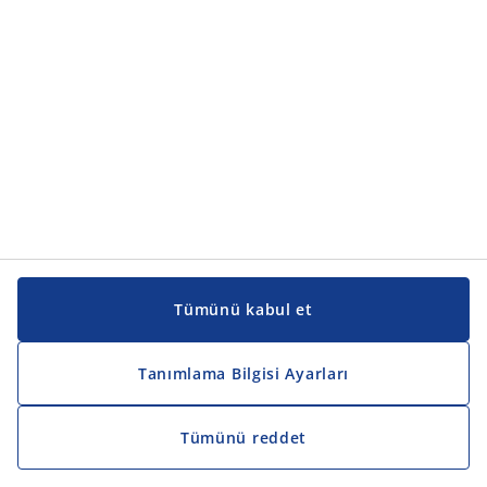
Kılavuzlar ve destek
Kılavuzlar ve destek
JYSK
JYSK
Genel merkez
JYSK'u takip edin