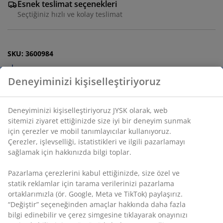
Esnek teslimat seçenekleri
Seçtiğiniz hızlı ve kolay teslimat
SKU: 3600984
Montaj talimatları
Özellikler
İncelemeler
(
288
)
Teslimat