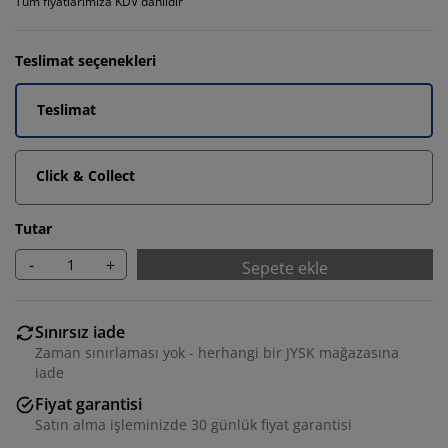
Tüm fiyatlarımıza KDV dahildir
Teslimat seçenekleri
Teslimat
Click & Collect
Tutar
-
+
Sepete ekle
Sınırsız iade
Zaman sınırlaması yok - herhangi bir JYSK mağazasına
iade
Fiyat garantisi
Satın alma işleminizde 30 günlük fiyat garantisi