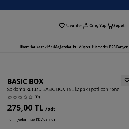
Favoriler
Giriş Yap
Sepet
a
İlham
Harika teklifler
Mağazaları bul
Müşteri Hizmetleri
B2B
Kariyer
BASIC BOX
Saklama kutusu BASIC BOX 15L kapaklı patlıcan rengi
(
0
)
275,00 TL
/adt
Tüm fiyatlarımıza KDV dahildir