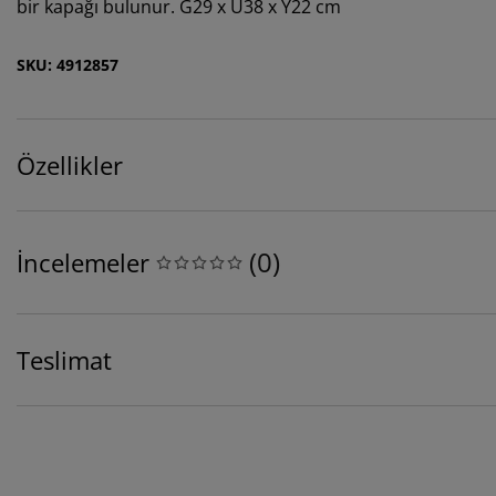
bir kapağı bulunur. G29 x U38 x Y22 cm
SKU: 4912857
Özellikler
(
0
)
İncelemeler
Teslimat