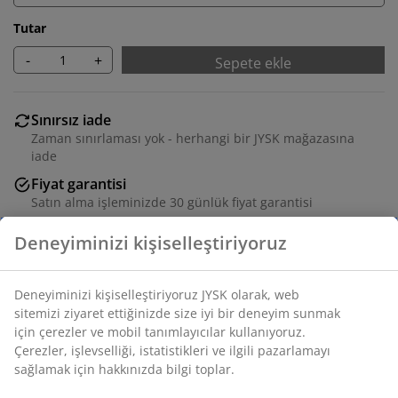
Tutar
-
+
Sepete ekle
Sınırsız iade
Zaman sınırlaması yok - herhangi bir JYSK mağazasına
iade
Fiyat garantisi
Satın alma işleminizde 30 günlük fiyat garantisi
Esnek teslimat seçenekleri
Seçtiğiniz hızlı ve kolay teslimat
11 litrelik gri sepet, kulplu ve kullanışlı, delikli bir
tasarıma sahiptir. Temizlik malzemeleri, ofis eşyaları
veya banyo malzemelerini saklamak için idealdir. Sepet,
temizlenmesi kolay olan plastikten yapılmıştır. G27 x