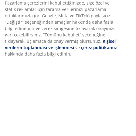
U36 x Y14 cm
SKU: 4962800
Özellikler
İncelemeler
Deneyiminizi kişiselleştiriyoruz
(
36
)
Deneyiminizi kişiselleştiriyoruz JYSK olarak, web sitemizi ziyaret
ettiğinizde size iyi bir deneyim sunmak için çerezler ve mobil
Teslimat
tanımlayıcılar kullanıyoruz. Çerezler, işlevselliği, istatistikleri ve il
pazarlamayı sağlamak için hakkınızda bilgi toplar.
Pazarlama çerezlerini kabul ettiğinizde, size özel ve statik reklam
tarama verilerinizi pazarlama ortaklarımızla (ör. Google, Meta ve
paylaşırız. “Değiştir” seçeneğinden amaçlar hakkında daha fazla 