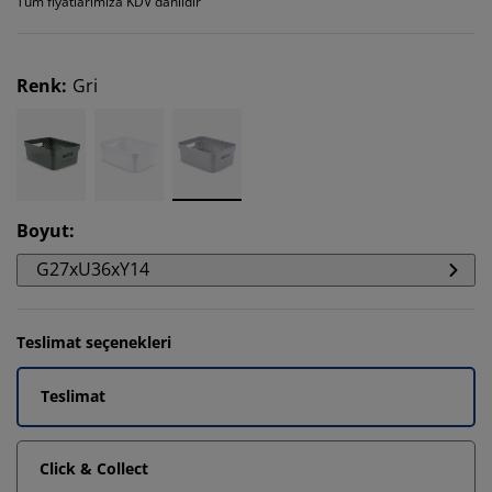
Tüm fiyatlarımıza KDV dahildir
Renk
:
Gri
Boyut
:
G27xU36xY14
Teslimat seçenekleri
Teslimat
Click & Collect