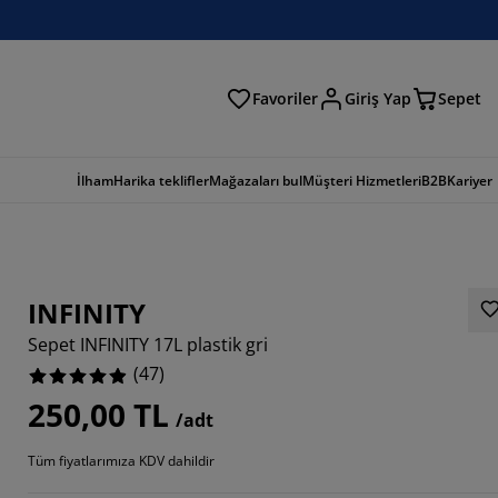
Favoriler
Giriş Yap
Sepet
a
İlham
Harika teklifler
Mağazaları bul
Müşteri Hizmetleri
B2B
Kariyer
INFINITY
Sepet INFINITY 17L plastik gri
(
47
)
250,00 TL
/adt
2765%
Tüm fiyatlarımıza KDV dahildir
4255%