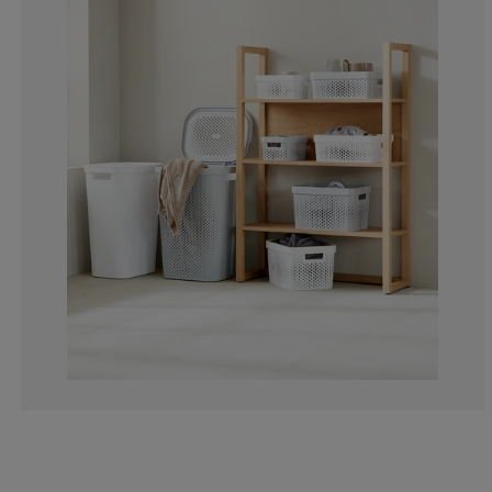
0%
2.12765957446
0%