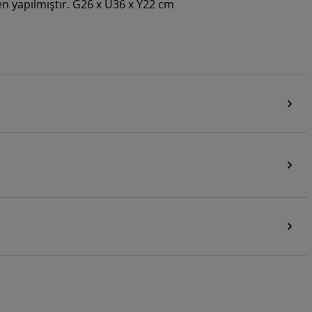
en yapılmıştır. G26 x U36 x Y22 cm