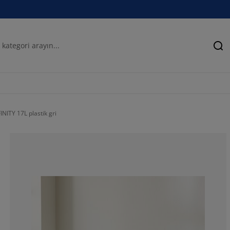
Ar
INITY 17L plastik gri
91.4893617021
6.38297872340