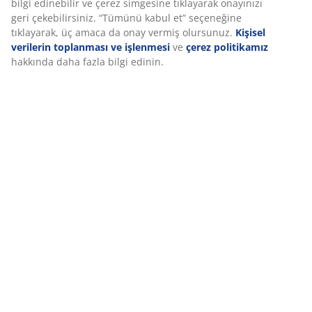
Özellikler
İncelemeler
(
147
)
Teslimat