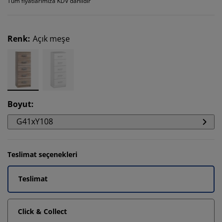
Tüm fiyatlarımıza KDV dahildir
Renk
:
Açık meşe
Boyut
:
G41xY108
Teslimat seçenekleri
Teslimat
Click & Collect