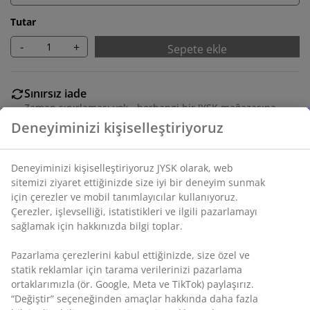
Tutar
-
+
Sepete ekle
Sınırsız iade
Zaman sınırlaması yok - herhangi bir JYSK mağazasına
iade
Fiyat garantisi
Satın alma işleminizde 30 günlük fiyat garantisi
Esnek teslimat seçenekleri
Seçtiğiniz hızlı ve kolay teslimat
SKU: 3659492
Montaj talimatları