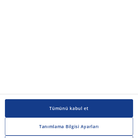
Ürün kategorileri
Ürün kategorileri
Kılavuzlar ve destek
Kılavuzlar ve destek
JYSK
JYSK
Genel merkez
JYSK'u takip edin