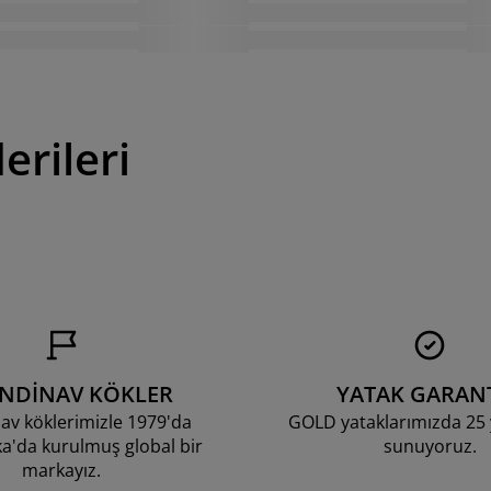
erileri
ANDİNAV KÖKLER
YATAK GARANT
av köklerimizle 1979'da
GOLD yataklarımızda 25 y
'da kurulmuş global bir
sunuyoruz.
markayız.