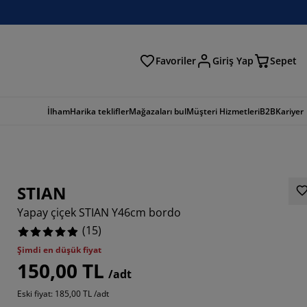
Favoriler
Giriş Yap
Sepet
a
İlham
Harika teklifler
Mağazaları bul
Müşteri Hizmetleri
B2B
Kariyer
STIAN
Yapay çiçek STIAN Y46cm bordo
(
15
)
Şimdi en düşük fiyat
150,00 TL
3333%
/adt
Eski fiyat: 185,00 TL /adt
6667%