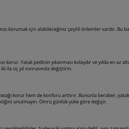
ızı korumak için alabileceğiniz çeşitli önlemler vardır. Bu bas
ı korur. Yatak pedinin yıkanması kolaydır ve yılda en az altı
ki ila üç yıl sonrasında değiştirin.
yatağı korur hem de konforu arttırır. Bununla beraber, yatak
ktiğini unutmayın. Ömrü günlük yüke göre değişir.
kez çevrilmelidirler. Sadece iki yatma alanı değil, aynı zamand