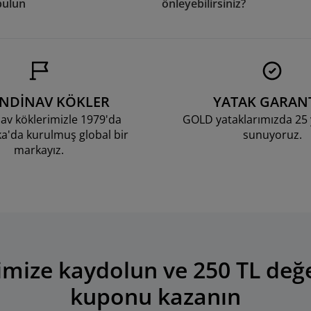
bulun
önleyebilirsiniz?
ANDİNAV KÖKLER
YATAK GARANT
av köklerimizle 1979'da
GOLD yataklarımızda 25 y
'da kurulmuş global bir
sunuyoruz.
markayız.
mize kaydolun ve 250 TL değ
kuponu kazanın