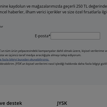
tenine kaydolun ve mağazalarımızda geçerli 250 TL değerinde
l haberler, ilham verici içerikler ve size özel fırsatlarla ilgil
dur
E-posta*
YSK'un tüm ürün yelpazesindeki kampanyalar dahil olmak üzere, kişisel verilerime 
 e-posta ve üçüncü taraf medya aracılığıyla almayı talep ediyorum.
a fazla bilgiyi buradan okuyabilirsiniz.
dırabilirim. JYSK'un kişisel verilerimi nasıl işlediği hakkında daha fazla bilgiyi gizli
 ve destek
JYSK