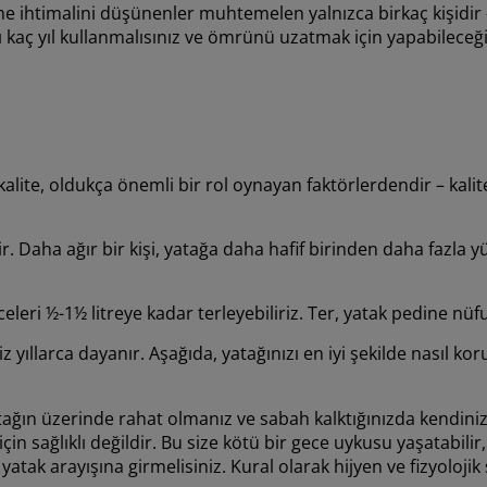
me ihtimalini düşünenler muhtemelen yalnızca birkaç kişidir
ı kaç yıl kullanmalısınız ve ömrünü uzatmak için yapabileceği
ite, oldukça önemli bir rol oynayan faktörlerdendir – kalit
. Daha ağır bir kişi, yatağa daha hafif birinden daha fazla y
celeri ½-1½ litreye kadar terleyebiliriz. Ter, yatak pedine nüf
z yıllarca dayanır. Aşağıda, yatağınızı en iyi şekilde nasıl k
yatağın üzerinde rahat olmanız ve sabah kalktığınızda kendini
n sağlıklı değildir. Bu size kötü bir gece uykusu yaşatabilir
 yatak arayışına girmelisiniz. Kural olarak hijyen ve fizyoloji