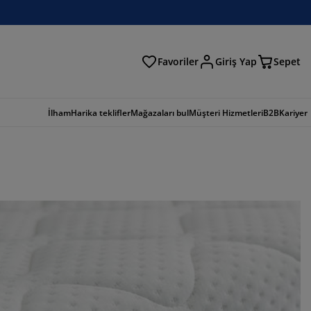
Favoriler
Giriş Yap
Sepet
a
İlham
Harika teklifler
Mağazaları bul
Müşteri Hizmetleri
B2B
Kariyer