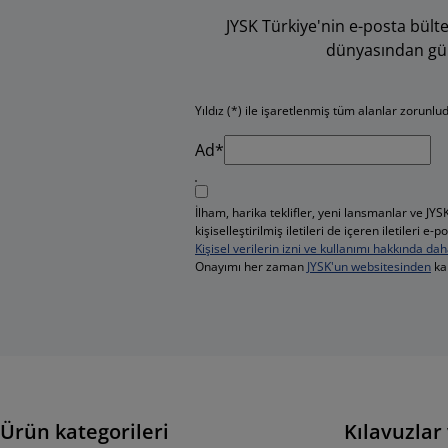
JYSK Türkiye'nin e-posta bül
dünyasından günce
Yıldız (*) ile işaretlenmiş tüm alanlar zorunlu
Ad*
İlham, harika teklifler, yeni lansmanlar ve J
kişiselleştirilmiş iletileri de içeren iletileri
Kişisel verilerin izni ve kullanımı hakkında dah
Onayımı her zaman
JYSK'un websitesinden
kal
Ürün kategorileri
Kılavuzlar