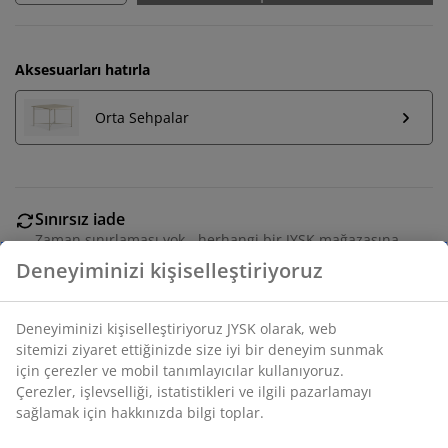
Aksesuarları hatırla
Orta Sehpalar
Sınırsız iade
Zaman sınırlaması yok - herhangi bir JYSK mağazasına
iade
Fiyat garantisi
Satın alma işleminizde 30 günlük fiyat garantisi
Esnek teslimat seçenekleri
Seçtiğiniz hızlı ve kolay teslimat
SKU: 3670069