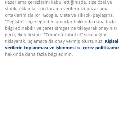
Montaj talimatları
Özellikler
İncelemeler
(
118
)
Teslimat
Deneyiminizi kişiselleştiriyoruz