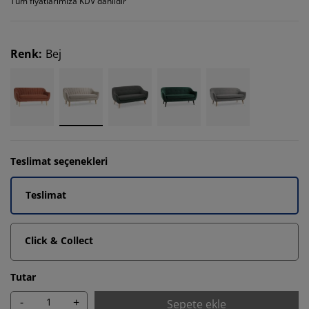
Tüm fiyatlarımıza KDV dahildir
Renk
:
Bej
Teslimat seçenekleri
Teslimat
Click & Collect
Tutar
-
+
Sepete ekle