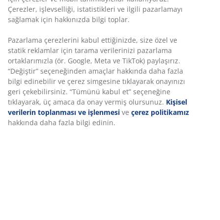
Fiyat garantisi
Çerezler, işlevselliği, istatistikleri ve ilgili pazarlamayı
Satın alma işleminizde 30 günlük fiyat garantisi
sağlamak için hakkınızda bilgi toplar.
Esnek teslimat seçenekleri
Seçtiğiniz hızlı ve kolay teslimat
Pazarlama çerezlerini kabul ettiğinizde, size özel ve
statik reklamlar için tarama verilerinizi pazarlama
ortaklarımızla (ör. Google, Meta ve TikTok) paylaşırız.
“Değiştir” seçeneğinden amaçlar hakkında daha fazla
2 kişilik kumaş kanepe. Paket yaylı ve sünger dolgulu
bilgi edinebilir ve çerez simgesine tıklayarak onayınızı
oturma minderi . Süngerli sırt minderi. Masif ahşap
geri çekebilirsiniz. “Tümünü kabul et” seçeneğine
ayaklar. G154 x Y85 x D84 cm
tıklayarak, üç amaca da onay vermiş olursunuz.
Kişisel
verilerin toplanması ve işlenmesi
ve
çerez politikamız
SKU: 3600394
hakkında daha fazla bilgi edinin.
Montaj talimatları
Özellikler