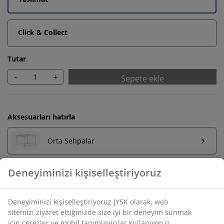
Click & Collect
Tutar
-
+
Sepete ekle
Aksesuarları hatırla
Orta Sehpalar
Deneyiminizi kişiselleştiriyoruz
Sınırsız iade
Zaman sınırlaması yok - herhangi bir JYSK mağazasına
Deneyiminizi kişiselleştiriyoruz JYSK olarak, web
iade
sitemizi ziyaret ettiğinizde size iyi bir deneyim sunmak
için çerezler ve mobil tanımlayıcılar kullanıyoruz.