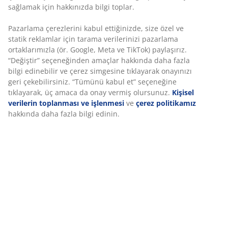
Fiyat garantisi
Satın alma işleminizde 30 günlük fiyat garantisi
Esnek teslimat seçenekleri
Seçtiğiniz hızlı ve kolay teslimat
SKU: 3690473
Montaj talimatları
Özellikler
İncelemeler
(
9
)