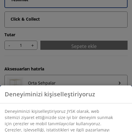
Click & Collect
Tutar
-
+
Sepete ekle
Aksesuarları hatırla
Orta Sehpalar
Sınırsız iade
Zaman sınırlaması yok - herhangi bir JYSK mağazasına
iade