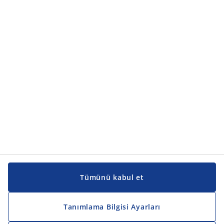
Ürün kategorileri
Ürün kategorileri
Kılavuzlar ve destek
Kılavuzlar ve destek
JYSK
JYSK
Genel merkez
JYSK'u takip edin