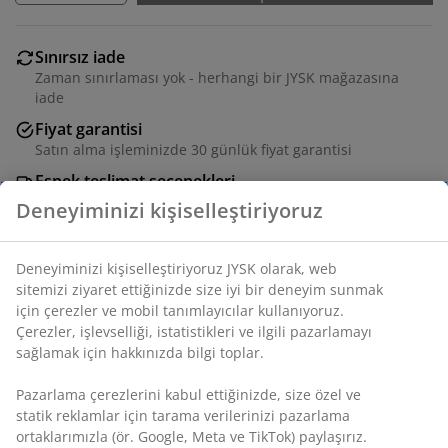
Sınırsız iade
Zaman sınırlaması yok - herhangi bir JYSK mağazasına
iade
Fiyat garantisi
Satın alma işleminizde 30 günlük fiyat garantisi
Esnek teslimat seçenekleri
Seçtiğiniz hızlı ve kolay teslimat
SKU: 3650063
Montaj talimatları
Özellikler
Deneyiminizi kişiselleştiriyoruz