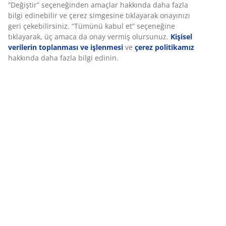
Deneyiminizi kişiselleştiriyoruz JYSK olarak, web sitemizi ziyaret
İncelemeler
ettiğinizde size iyi bir deneyim sunmak için çerezler ve mobil
(
110
)
tanımlayıcılar kullanıyoruz. Çerezler, işlevselliği, istatistikleri ve
ilgili pazarlamayı sağlamak için hakkınızda bilgi toplar.
Pazarlama çerezlerini kabul ettiğinizde, size özel ve statik
Teslimat
reklamlar için tarama verilerinizi pazarlama ortaklarımızla (ör.
Google, Meta ve TikTok) paylaşırız. “Değiştir” seçeneğinden
amaçlar hakkında daha fazla bilgi edinebilir ve çerez simgesine
tıklayarak onayınızı geri çekebilirsiniz. “Tümünü kabul et”
seçeneğine tıklayarak, üç amaca da onay vermiş olursunuz.
Kişisel verilerin toplanması ve işlenmesi
ve
çerez politikamız
hakkında daha fazla bilgi edinin.