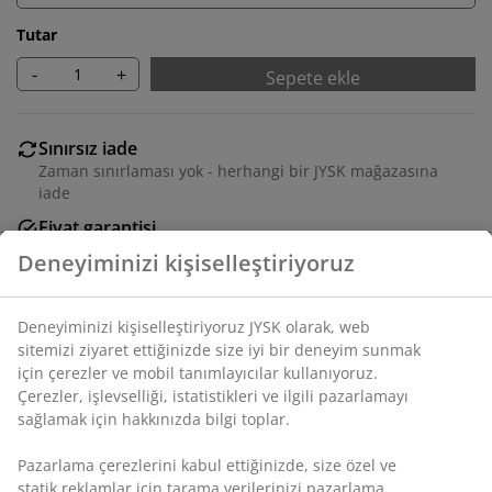
Tutar
-
+
Sepete ekle
Sınırsız iade
Zaman sınırlaması yok - herhangi bir JYSK mağazasına
iade
Fiyat garantisi
Satın alma işleminizde 30 günlük fiyat garantisi
Esnek teslimat seçenekleri
Seçtiğiniz hızlı ve kolay teslimat
SKU: 5530833
Montaj talimatları