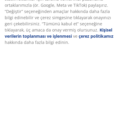
Özellikler
Deneyiminizi kişiselleştiriyoruz
İncelemeler
(
613
)
Deneyiminizi kişiselleştiriyoruz JYSK olarak, web sitemizi ziyaret
ettiğinizde size iyi bir deneyim sunmak için çerezler ve mobil
tanımlayıcılar kullanıyoruz. Çerezler, işlevselliği, istatistikleri ve il
Teslimat
pazarlamayı sağlamak için hakkınızda bilgi toplar.
Pazarlama çerezlerini kabul ettiğinizde, size özel ve statik rekla
için tarama verilerinizi pazarlama ortaklarımızla (ör. Google, Me
TikTok) paylaşırız. “Değiştir” seçeneğinden amaçlar hakkında da
fazla bilgi edinebilir ve çerez simgesine tıklayarak onayınızı geri
çekebilirsiniz. “Tümünü kabul et” seçeneğine tıklayarak, üç ama
da onay vermiş olursunuz.
Kişisel verilerin toplanması ve işlen
ve
çerez politikamız
hakkında daha fazla bilgi edinin.