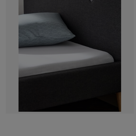
8.561643835616
9.246575342465
27.39726027397