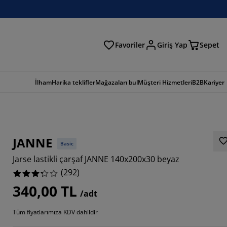
Favoriler
Giriş Yap
Sepet
a
İlham
Harika teklifler
Mağazaları bul
Müşteri Hizmetleri
B2B
Kariyer
JANNE
Basic
Jarse lastikli çarşaf JANNE 140x200x30 beyaz
(
292
)
340,00 TL
/adt
356%
Tüm fiyatlarımıza KDV dahildir
1644%