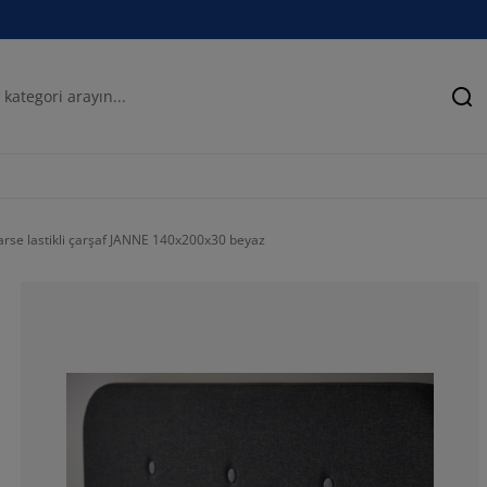
Ar
arse lastikli çarşaf JANNE 140x200x30 beyaz
41.43835616438
13.35616438356