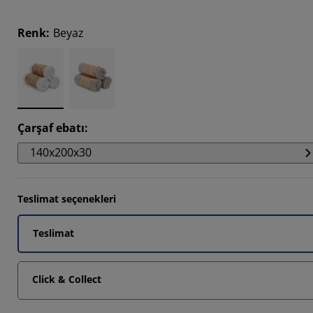
438%
Renk
:
Beyaz
754%
2602%
Çarşaf ebatı
:
140x200x30
Teslimat seçenekleri
Teslimat
Click & Collect