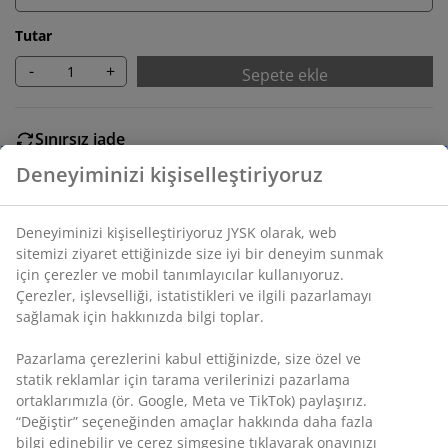
Tutar
-
+
Sepete ekle
Sınırsız iade
Zaman sınırlaması yok - herhangi bir JYSK mağazasına
iade
Fiyat garantisi
Satın alma işleminizde 30 günlük fiyat garantisi
Esnek teslimat seçenekleri
Seçtiğiniz hızlı ve kolay teslimat
SKU: 1626542