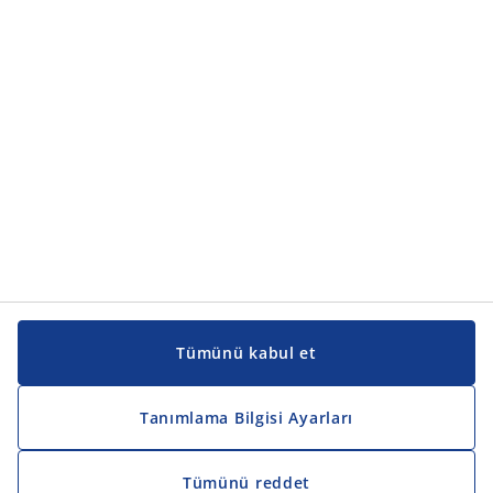
Ürün kategorileri
Kılavuzlar ve destek
Kılavuzlar ve destek
JYSK
JYSK
Genel merkez
JYSK'u takip edin