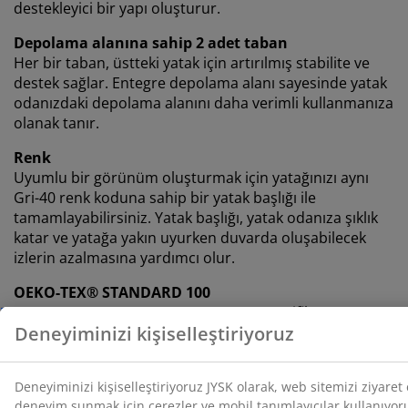
destekleyici bir yapı oluşturur.
Depolama alanına sahip 2 adet taban
Her bir taban, üstteki yatak için artırılmış stabilite ve
destek sağlar. Entegre depolama alanı sayesinde yatak
odanızdaki depolama alanını daha verimli kullanmanıza
olanak tanır.
Renk
Uyumlu bir görünüm oluşturmak için yatağınızı aynı
Gri-40 renk koduna sahip bir yatak başlığı ile
tamamlayabilirsiniz. Yatak başlığı, yatak odanıza şıklık
katar ve yatağa yakın uyurken duvarda oluşabilecek
izlerin azalmasına yardımcı olur.
OEKO-TEX® STANDARD 100
Bu ürün OEKO-TEX® STANDARD 100 sertifikasına
sahiptir. Tüm bileşenler, bağımsız OEKO-TEX®
enstitüleri tarafından test edilmiş ve zararlı maddeler
için belirlenen sınırları karşılamıştır.
FSC® Mix