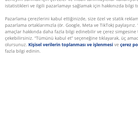
FSC® Mix etiketi, bu üründeki tüm ahşap ve orman
bazlı malzemelerin FSC® sertifikalı ormanlar, geri
dönüştürülmüş kaynaklar veya FSC® kontrollü
ahşaptan oluşan bir kombinasyondan elde edildiğini
gösterir.
Üretim kokusu zamanla kaybolur
Yeni bir yatağı ilk kullandığınızda hafif bir üretim kokusu
hissedebilirsiniz. Bu tamamen normaldir ve zamanla
kendiliğinden kaybolur. Yatağı havalandırmak veya
süpürmek bu süreci hızlandırabilir.
Doğru yatak seçimi için yanınızdayız
Sizin için en uygun yatağı belirlemek için kılavuzlarımızı
inceleyebilir veya en yakın JYSK mağazamıza giderek
farklı seçenekleri deneyebilir, uyku pozisyonunuza ve
kişisel tercihlerinize göre uzmanlarımızdan destek
alabilirsiniz.
SKU: S332064