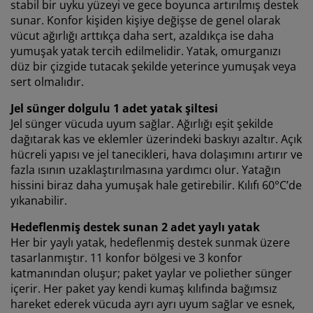
reklamlar için tarama verilerinizi pazarlama ortaklarımızla (ör.
stabil bir uyku yüzeyi ve gece boyunca artırılmış destek
Google, Meta ve TikTok) paylaşırız. “Değiştir” seçeneğinden
sunar. Konfor kişiden kişiye değişse de genel olarak
amaçlar hakkında daha fazla bilgi edinebilir ve çerez
vücut ağırlığı arttıkça daha sert, azaldıkça ise daha
simgesine tıklayarak onayınızı geri çekebilirsiniz. “Tümünü
yumuşak yatak tercih edilmelidir. Yatak, omurganızı
kabul et” seçeneğine tıklayarak, üç amaca da onay vermiş
düz bir çizgide tutacak şekilde yeterince yumuşak veya
olursunuz.
Kişisel verilerin toplanması ve işlenmesi
ve
çerez
sert olmalıdır.
politikamız
hakkında daha fazla bilgi edinin.
Jel sünger dolgulu 1 adet yatak şiltesi
Jel sünger vücuda uyum sağlar. Ağırlığı eşit şekilde
dağıtarak kas ve eklemler üzerindeki baskıyı azaltır. Açık
hücreli yapısı ve jel tanecikleri, hava dolaşımını artırır ve
fazla ısının uzaklaştırılmasına yardımcı olur. Yatağın
hissini biraz daha yumuşak hale getirebilir. Kılıfı 60°C’de
yıkanabilir.
Hedeflenmiş destek sunan 2 adet yaylı yatak
Her bir yaylı yatak, hedeflenmiş destek sunmak üzere
tasarlanmıştır. 11 konfor bölgesi ve 3 konfor
katmanından oluşur; paket yaylar ve poliether sünger
içerir. Her paket yay kendi kumaş kılıfında bağımsız
hareket ederek vücuda ayrı ayrı uyum sağlar ve esnek,