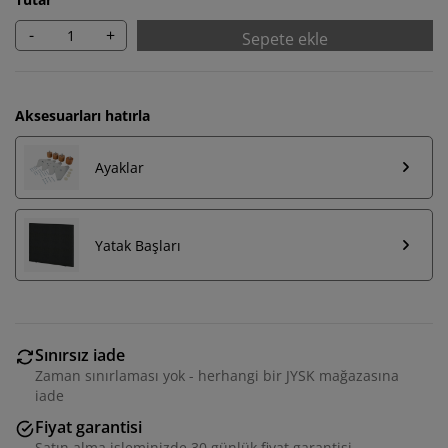
-
+
Sepete ekle
Aksesuarları hatırla
Ayaklar
Yatak Başları
Sınırsız iade
Zaman sınırlaması yok - herhangi bir JYSK mağazasına
iade
Fiyat garantisi
Satın alma işleminizde 30 günlük fiyat garantisi