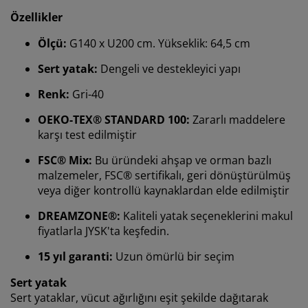
Özellikler
Ölçü:
G140 x U200 cm. Yükseklik: 64,5 cm
Sert yatak:
Dengeli ve destekleyici yapı
Renk:
Gri-40
OEKO-TEX® STANDARD 100:
Zararlı maddelere
karşı test edilmiştir
FSC® Mix:
Bu üründeki ahşap ve orman bazlı
Deneyiminizi kişiselleştiriyoruz
malzemeler, FSC® sertifikalı, geri dönüştürülmüş
veya diğer kontrollü kaynaklardan elde edilmiştir
Deneyiminizi kişiselleştiriyoruz JYSK olarak, web sitemizi
DREAMZONE®:
Kaliteli yatak seçeneklerini makul
ziyaret ettiğinizde size iyi bir deneyim sunmak için çerezler ve
fiyatlarla JYSK'ta keşfedin.
mobil tanımlayıcılar kullanıyoruz. Çerezler, işlevselliği,
istatistikleri ve ilgili pazarlamayı sağlamak için hakkınızda
15 yıl garanti:
Uzun ömürlü bir seçim
bilgi toplar.
Sert yatak
Pazarlama çerezlerini kabul ettiğinizde, size özel ve statik
Sert yataklar, vücut ağırlığını eşit şekilde dağıtarak