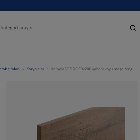
Ar
tak çıtaları
Karyolalar
Karyola VEDDE 90x200 yabani koyu meşe rengi
54.7770700636
15.9235668789