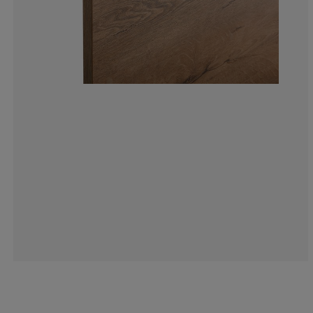
7.00636942675
6.36942675159
15.9235668789