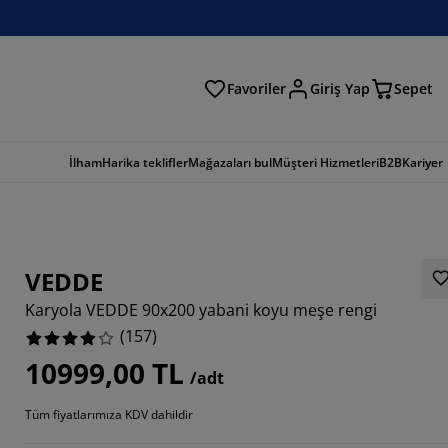
Favoriler
Giriş Yap
Sepet
a
İlham
Harika teklifler
Mağazaları bul
Müşteri Hizmetleri
B2B
Kariyer
VEDDE
Karyola VEDDE 90x200 yabani koyu meşe rengi
(
157
)
10999,00 TL
/adt
9427%
Tüm fiyatlarımıza KDV dahildir
8089%