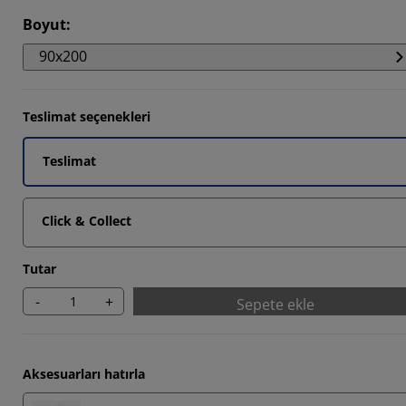
1593%
Boyut
:
2357%
90x200
8089%
Teslimat seçenekleri
Teslimat
Click & Collect
Tutar
-
+
Sepete ekle
Aksesuarları hatırla