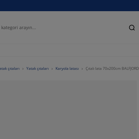
Ar
tak çıtaları
Yatak çıtaları
Karyola latası
Çıtalı lata 70x200cm BALFJOR
52.35849056603
17.68867924528