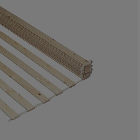
8.49056603773
6.132075471698
15.33018867924