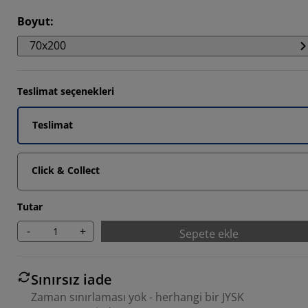
585%
Boyut
:
113%
70x200
5282%
Teslimat seçenekleri
Teslimat
Click & Collect
Tutar
-
+
Sepete ekle
Sınırsız iade
Zaman sınırlaması yok - herhangi bir JYSK