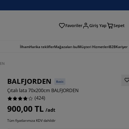
Favoriler
Giriş Yap
Sepet
a
İlham
Harika teklifler
Mağazaları bul
Müşteri Hizmetleri
B2B
Kariyer
DEN
BALFJORDEN
Basic
Çıtalı lata 70x200cm BALFJORDEN
(
424
)
900,00 TL
/adt
7744%
Tüm fiyatlarımıza KDV dahildir
302%