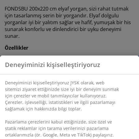
FONDSBU 200x220 cm elyaf yorgan, sizi rahat tutmak
için tasarlanmış serin bir yorgandır. Elyaf dolgulu
yorganlar iyi bir yalıtım sağlar ve hafif, yumuşak bir his
sunarak konforlu ve dinlendirici bir uyku deneyimi
sunar.
Özellikler
Ölçü:
200x220 cm
Serin yorgan:
Gece boyunca sıcaklama
eğilimindeyseniz
Silikonlu, spiral şekilli içi boş elyaf:
Dolgu
ağırlığı 815 g
Polyester kumaş:
Dayanıklı ve yumuşak
Yıkama:
60°C’de yıkanabilir
OEKO-TEX® STANDARD 100:
Zararlı maddelere
karşı test edilmiştir