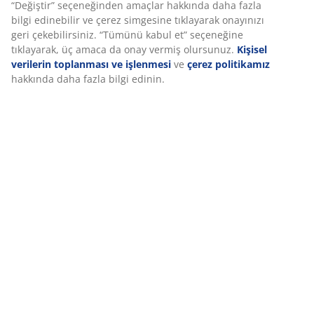
Serin yorgan
JYSK yorganlar üç farklı yalıtım seviyesinde sunulur:
serin, sıcak ve ekstra sıcak. Bu yorgan serin olup gece
boyunca sıcaklama eğilimi olan kullanıcılar için
tasarlanmıştır.
Silikonlu, spiral şekilli içi boş elyaf
Spiral şekilli lifler hacmi önemli ölçüde artırır. Üç
boyutlu yapıları sayesinde birbirine hareket ederek
dolgunluğu korur. İçi boş liflerin yapısı havayı
hapsederek hafiflik sağlar, bu da yorganın dolgun
olmasına ve ısıyı daha iyi korumasına yardımcı olur.
Silikon kaplama, liflerin daha yumuşak ve pürüzsüz
olmasını sağlar ve dolaşmalarını önler. Dolgu ağırlığı
815 g’dır.
Polyester kumaş
Polyester dayanıklı bir malzemedir ve sık kullanılsa bile
zamanla formunu korur.