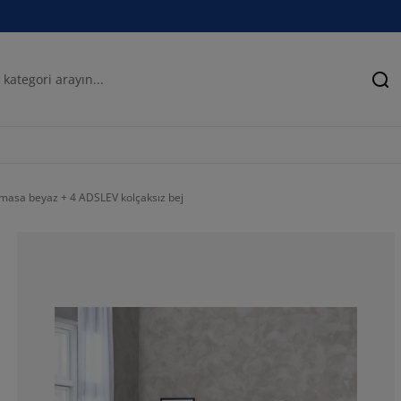
Ar
sa beyaz + 4 ADSLEV kolçaksız bej
100%
0%