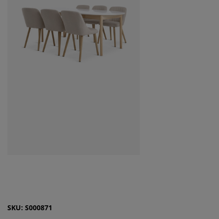
SKU: S000871