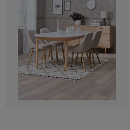
0%
0%
0%