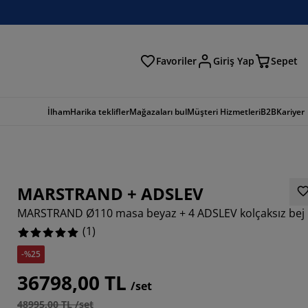
Favoriler
Giriş Yap
Sepet
a
İlham
Harika teklifler
Mağazaları bul
Müşteri Hizmetleri
B2B
Kariyer
MARSTRAND + ADSLEV
MARSTRAND Ø110 masa beyaz + 4 ADSLEV kolçaksız bej
(
1
)
-%25
36798,00 TL
/set
48995,00 TL /set